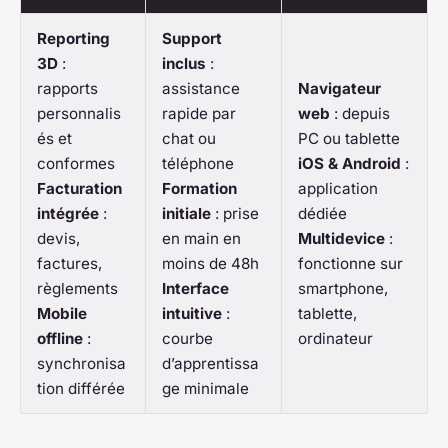
Reporting
Support
3D
:
inclus
:
rapports
assistance
Navigateur
personnalis
rapide par
web
: depuis
és et
chat ou
PC ou tablette
conformes
téléphone
iOS & Android
:
Facturation
Formation
application
intégrée
:
initiale
: prise
dédiée
devis,
en main en
Multidevice
:
factures,
moins de 48h
fonctionne sur
règlements
Interface
smartphone,
Mobile
intuitive
:
tablette,
offline
:
courbe
ordinateur
synchronisa
d’apprentissa
tion différée
ge minimale